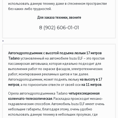
использовать данную технику даже в стесненном пространстве
без каких-либо трудностей.
Для заказа техники, звоните
8 (902) 606-01-01
×
Автогидроподъемник с высотой подъема люльки 17 метров
Tadano
установленный на автомобиле Isuzu ELF – это простая
пассажирская автовышка, которая идеально подходит для
выполнения работ по окраске фасадов, электротехнических
работ, монтирования рекламных щитов и так далее.
Автогидроподъемник, может поднять люльку
на высоту в 17
метров
, а по горизонтали отвести от своей оси
на 11 метров
.
Стрела автогидроподъемника Tadano
четырехсекционная
коленчато-телескопическая
. Раскладка происходит механо-
гидравлическим способом. Автомобиль Isuzu ELF имеет очень
небольшие габариты, благодаря этому, очень удобно
использовать данную технику в небольших проулках, где