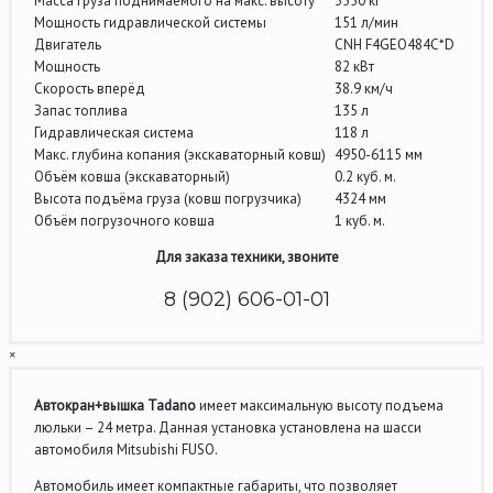
Масса груза поднимаемого на макс. высоту
3550 кг
Мощность гидравлической системы
151 л/мин
Двигатель
CNH F4GEO484C*D
Мощность
82 кВт
Скорость вперёд
38.9 км/ч
Запас топлива
135 л
Гидравлическая система
118 л
Макс. глубина копания (экскаваторный ковш)
4950-6115 мм
Объём ковша (экскаваторный)
0.2 куб. м.
Высота подъёма груза (ковш погрузчика)
4324 мм
Объём погрузочного ковша
1 куб. м.
Для заказа техники, звоните
8 (902) 606-01-01
×
Автокран+вышка Tadano
имеет максимальную высоту подъема
люльки – 24 метра. Данная установка установлена на шасси
автомобиля Mitsubishi FUSO.
Автомобиль имеет компактные габариты, что позволяет